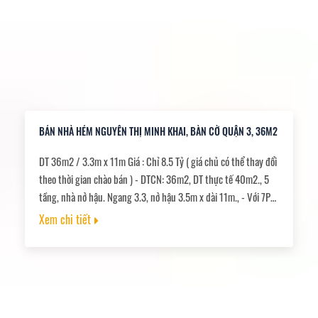
BÁN NHÀ HẺM NGUYỄN THỊ MINH KHAI, BÀN CỜ QUẬN 3, 36M2
DT 36m2 / 3.3m x 11m Giá : Chỉ 8.5 Tỷ ( giá chủ có thể thay đổi
theo thời gian chào bán ) - DTCN: 36m2, DT thực tế 40m2., 5
tầng, nhà nở hậu. Ngang 3.3, nở hậu 3.5m x dài 11m., - Với 7PN,
4WC, 3 nhà bếp., sân thượng. , - Hẻm trước nhà ba gác, cách
Xem chi tiết
hẻm xe hơi 30m. Cách mặt tiền 68m., - Tiện ích xung quanh
không thiếu thứ gì. Từ trường học các cấp, bệnh viện, chợ, cơ
quan Ban Ngành..... Gần Võ văn tần , Cao Thắng, CMT8, BV Từ
Dũ...,