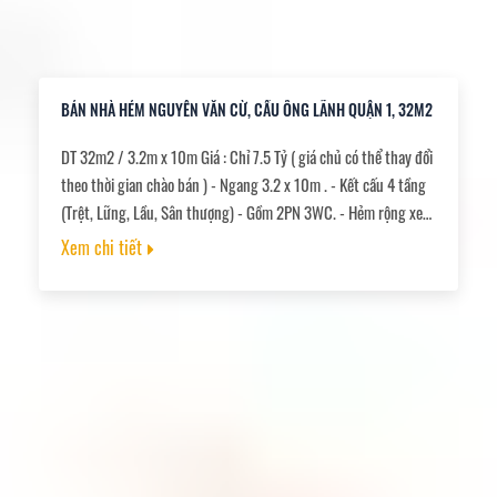
BÁN NHÀ HẺM NGUYỄN VĂN CỪ, CẦU ÔNG LÃNH QUẬN 1, 32M2
DT 32m2 / 3.2m x 10m Giá : Chỉ 7.5 Tỷ ( giá chủ có thể thay đổi
theo thời gian chào bán ) - Ngang 3.2 x 10m . - Kết cấu 4 tầng
(Trệt, Lững, Lầu, Sân thượng) - Gồm 2PN 3WC. - Hẻm rộng xe
hơi, thẳng đẹp một trục - Nhà đang cho người quen thuê, giá
Xem chi tiết
17 triệu/tháng - Pháp lý sạch. Sang tên nhanh.