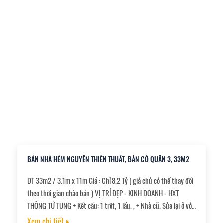
BÁN NHÀ HẺM NGUYỄN THIỆN THUẬT, BÀN CỜ QUẬN 3, 33M2
DT 33m2 / 3.1m x 11m Giá : Chỉ 8.2 Tỷ ( giá chủ có thể thay đổi
theo thời gian chào bán ) VỊ TRÍ ĐẸP - KINH DOANH - HXT
THÔNG TỨ TUNG + Kết cấu: 1 trệt, 1 lầu. , + Nhà cũ. Sửa lại ở với
2PN 1WC. , + HXT thông tứ tung, vị trí kinh doanh. , + Vị trí an
Xem chi tiết