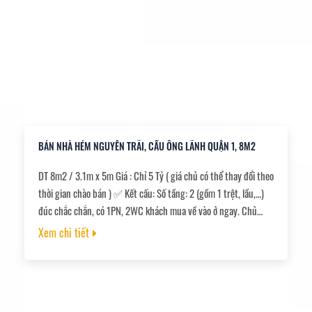
BÁN NHÀ HẺM NGUYỄN TRÃI, CẦU ÔNG LÃNH QUẬN 1, 8M2
DT 8m2 / 3.1m x 5m Giá : Chỉ 5 Tỷ ( giá chủ có thể thay đổi theo
thời gian chào bán ) ✅ Kết cấu: Số tầng: 2 (gồm 1 trệt, lầu,…)
đúc chắc chắn, có 1PN, 2WC khách mua về vào ở ngay. Chủ
tặng nội thất ???? ???? - Đường trước nhà: rộng rãi, thông
Xem chi tiết
khắp nơi. ???? ???? - Diện tích: 13 m2 ✅ Pháp lý: sổ hồng
riêng. Công chứng ngay.