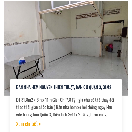
BÁN NHÀ HẺM NGUYỄN THIỆN THUẬT, BÀN CỜ QUẬN 3, 31M2
DT 31.8m2 / 3m x 11m Giá : Chỉ 7.8 Tỷ ( giá chủ có thể thay đổi
theo thời gian chào bán ) Bán nhà hẻm xe hơi thông ngay khu
vực trung tâm Quận 3, Diện Tích 3x11x 2 Tầng, hoàn công đủ.
Hiện trạng nhà cũ, chủ xác định bán đất tặng nhà. Nhà nằm
Xem chi tiết
ngay khu vực chợ Băn Cờ - Nguyễn Thiện Thuật , khãh mua ở