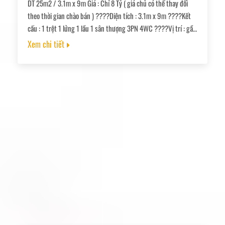
DT 25m2 / 3.1m x 9m Giá : Chỉ 8 Tỷ ( giá chủ có thể thay đổi
theo thời gian chào bán ) ????Diện tích : 3.1m x 9m ????Kết
cấu : 1 trệt 1 lửng 1 lầu 1 sân thượng 3PN 4WC ????Vị trí : gần
Nguyễn Văn Cừ, Trần Đình Xu, hẻm thông ra đường Nguyễn
Xem chi tiết
Cảnh Trân, Trần Hưng Đạo ???? Sổ hồng hoàn công đủ, công
chứng nhanh.