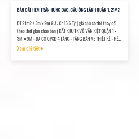
BÁN ĐẤT HẺM TRẦN HƯNG ĐẠO, CẦU ÔNG LÃNH QUẬN 1, 21M2
DT 21m2 / 3m x 9m Giá : Chỉ 5.6 Tỷ ( giá chủ có thể thay đổi
theo thời gian chào bán ) ĐẤT KHU TK VÕ VĂN KIỆT QUẬN 1 -
3M ❌9M - ĐÃ CÓ GPXD 4 TẦNG - TẶNG BẢN VẼ THIẾT KẾ - HẺM
3M THÔNG TỨ TUNG
Xem chi tiết