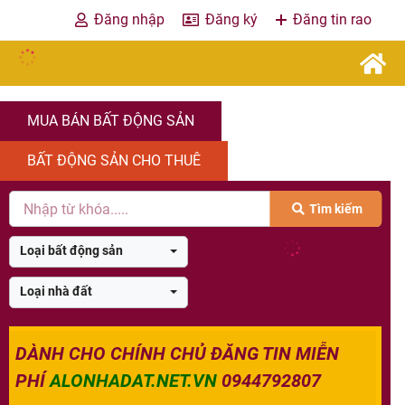
Đăng nhập
Đăng ký
Đăng tin rao
MUA BÁN BẤT ĐỘNG SẢN
BẤT ĐỘNG SẢN CHO THUÊ
Tìm kiếm
Loại bất động sản
Loại nhà đất
DÀNH CHO CHÍNH CHỦ ĐĂNG TIN MIỄN
PHÍ
ALONHADAT.NET.VN
0944792807