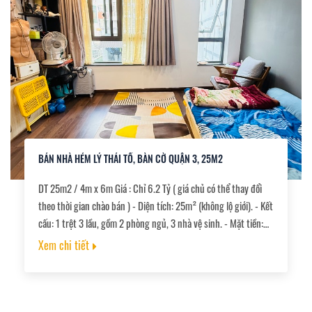
BÁN NHÀ HẺM LÝ THÁI TỔ, BÀN CỜ QUẬN 3, 25M2
DT 25m2 / 4m x 6m Giá : Chỉ 6.2 Tỷ ( giá chủ có thể thay đổi
theo thời gian chào bán ) - Diện tích: 25m² (không lộ giới). - Kết
cấu: 1 trệt 3 lầu, gồm 2 phòng ngủ, 3 nhà vệ sinh. - Mặt tiền:
4m — Chiều dài: 6m. ✔️ Diện tích chuẩn vuông, phù hợp để ở,
Xem chi tiết
làm văn phòng, khai thác cho thuê. ✔️ Khu vực không kẹt xe,
dân trí cao, yên tĩnh và an ninh.