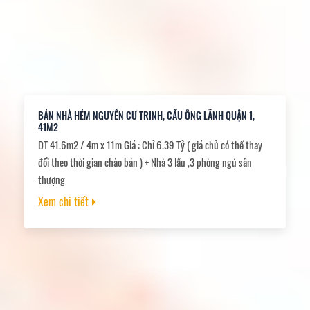
BÁN NHÀ HẺM NGUYỄN CƯ TRINH, CẦU ÔNG LÃNH QUẬN 1,
41M2
DT 41.6m2 / 4m x 11m Giá : Chỉ 6.39 Tỷ ( giá chủ có thể thay
đổi theo thời gian chào bán ) + Nhà 3 lầu ,3 phòng ngủ sân
thượng
Xem chi tiết