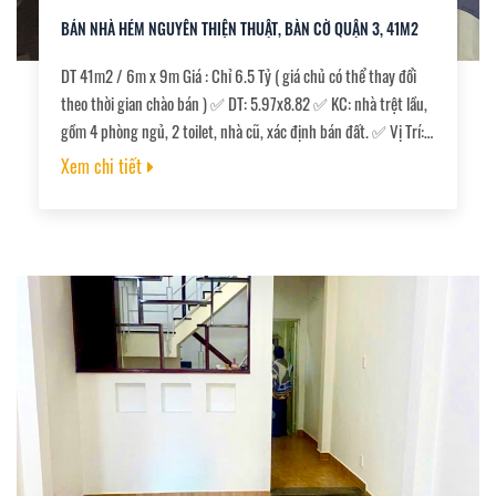
BÁN NHÀ HẺM NGUYỄN THIỆN THUẬT, BÀN CỜ QUẬN 3, 41M2
DT 41m2 / 6m x 9m Giá : Chỉ 6.5 Tỷ ( giá chủ có thể thay đổi
theo thời gian chào bán ) ✅ DT: 5.97x8.82 ✅ KC: nhà trệt lầu,
gồm 4 phòng ngủ, 2 toilet, nhà cũ, xác định bán đất. ✅ Vị Trí:
Khu an ninh, hẻm thông khắp ngã, thông Bàn Cờ, gần chợ
Xem chi tiết
Nguyễn Thiện Thuật. ✅ Sổ hồng hoàn công đủ, vuông vức,
công chứng ngay.