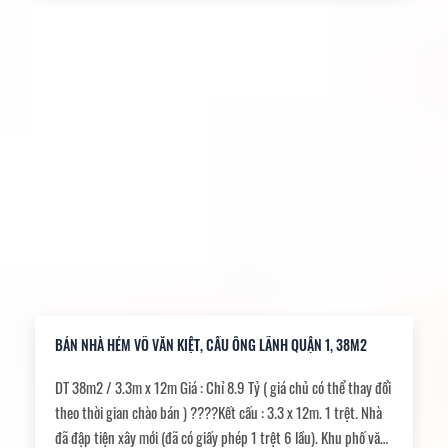
BÁN NHÀ HẺM VÕ VĂN KIỆT, CẦU ÔNG LÃNH QUẬN 1, 38M2
DT 38m2 / 3.3m x 12m Giá : Chỉ 8.9 Tỷ ( giá chủ có thể thay đổi
theo thời gian chào bán ) ????Kết cấu : 3.3 x 12m. 1 trệt. Nhà
đã đập tiện xây mới (đã có giấy phép 1 trệt 6 lầu). Khu phố văn