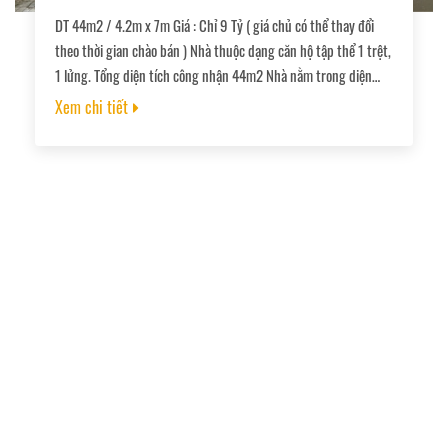
DT 44m2 / 4.2m x 7m Giá : Chỉ 9 Tỷ ( giá chủ có thể thay đổi
theo thời gian chào bán ) Nhà thuộc dạng căn hộ tập thể 1 trệt,
1 lửng. Tổng diện tích công nhận 44m2 Nhà nằm trong diện
tích đất 78m2, gồm 5 nhà, 5 sổ riêng.
Xem chi tiết