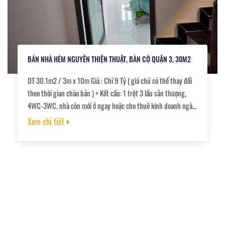
BÁN NHÀ HẺM NGUYỄN THIỆN THUẬT, BÀN CỜ QUẬN 3, 30M2
DT 30.1m2 / 3m x 10m Giá : Chỉ 9 Tỷ ( giá chủ có thể thay đổi
theo thời gian chào bán ) + Kết cấu: 1 trệt 3 lầu sân thượng,
4WC-3WC, nhà còn mới ở ngay hoặc cho thuê kinh doanh ngày
đêm, + Cách 2 bước ra Mặt tiền ngay trung tâm chợ Bàn Cờ -
Xem chi tiết
Nguyễn Đình Chiểu, + 1 đời chủ, chưa qua đầu tư kinh doanh., +
Nhà trống, chủ làm ăn phát đạt bán mua nhà to hơn, + Hướng
Tây Bắc, + Sổ sạch, hoàn công đầy đủ, công chứng ngay.,,