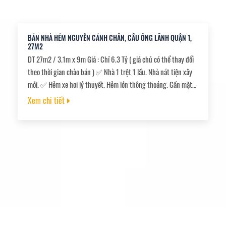
BÁN NHÀ HẺM NGUYỄN CẢNH CHÂN, CẦU ÔNG LÃNH QUẬN 1,
27M2
DT 27m2 / 3.1m x 9m Giá : Chỉ 6.3 Tỷ ( giá chủ có thể thay đổi
theo thời gian chào bán ) ✅ Nhà 1 trệt 1 lầu. Nhà nát tiện xây
mới. ✅ Hẻm xe hơi lý thuyết. Hẻm lớn thông thoáng. Gần mặt
tiền. ✅ Giáp sát Trần Hưng Đạo, Võ Văn Kiệt, Bùi Viện....trường
Xem chi tiết
học, siêu thị....Tiện ích xung quanh không thiếu gì. ✅ Khu vực
không quy hoạch, xung quanh toàn nhà cao tầng.