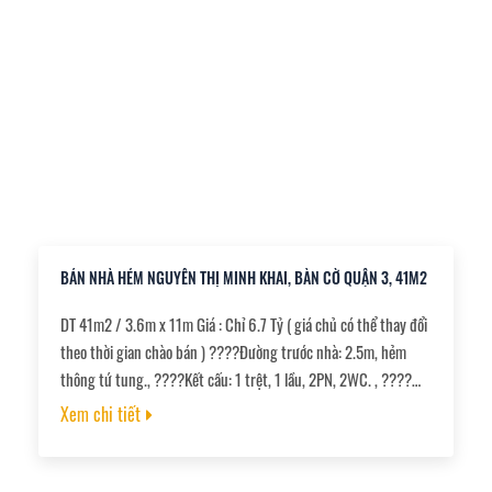
BÁN NHÀ HẺM NGUYỄN THỊ MINH KHAI, BÀN CỜ QUẬN 3, 41M2
DT 41m2 / 3.6m x 11m Giá : Chỉ 6.7 Tỷ ( giá chủ có thể thay đổi
theo thời gian chào bán ) ????Đường trước nhà: 2.5m, hẻm
thông tứ tung., ????Kết cấu: 1 trệt, 1 lầu, 2PN, 2WC. , ????
Công năng: Mua ở hoặc đầu tư cho thuê., ????Pháp lý: Sổ hồng
Xem chi tiết
riêng,