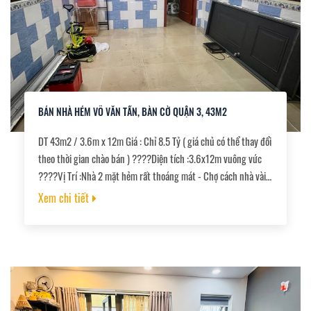
cao tầng. ✅Pháp Lý: Nhà chính chủ trang bìa, công chứng
ngay.
BÁN NHÀ HẺM VÕ VĂN TẦN, BÀN CỜ QUẬN 3, 43M2
DT 43m2 / 3.6m x 12m Giá : Chỉ 8.5 Tỷ ( giá chủ có thể thay đổi
theo thời gian chào bán ) ????Diện tích :3.6x12m vuông vức
????Vị Trí :Nhà 2 mặt hẻm rất thoáng mát - Chợ cách nhà vài
bước chân ????Thích hợp : vừa ở vừa cho thuê - nhà ????Kết
Xem chi tiết
cấu : trệt -3 lầu BTCT - 5PN -3Wc - sân thượng - bếp - phòng
khách ????Pháp lí chuẩn, công chứng ngay.