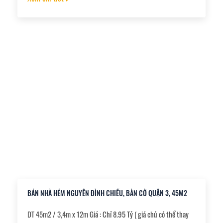
ninh sạch sẽ. Dân trí cao. , + Sổ hồng chính chủ. công chứng
ngay. ,
BÁN NHÀ HẺM NGUYỄN ĐÌNH CHIỂU, BÀN CỜ QUẬN 3, 45M2
DT 45m2 / 3,4m x 12m Giá : Chỉ 8.95 Tỷ ( giá chủ có thể thay