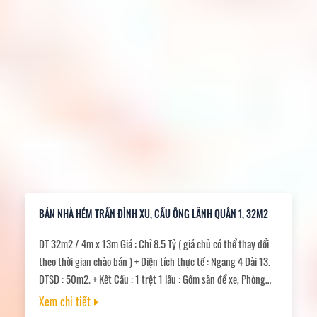
BÁN NHÀ HẺM TRẦN ĐÌNH XU, CẦU ÔNG LÃNH QUẬN 1, 32M2
DT 32m2 / 4m x 13m Giá : Chỉ 8.5 Tỷ ( giá chủ có thể thay đổi
theo thời gian chào bán ) + Diện tích thực tế : Ngang 4 Dài 13.
DTSD : 50m2. + Kết Cấu : 1 trệt 1 lầu : Gồm sân để xe, Phòng
khách, Bếp, 2 Phòng ngủ, 3 vệ sinh. Ban công. + Hẻm : trước
Xem chi tiết
nhà rộng khu vực Kinh Doanh Tốt, Phù Hợp vừa ở vừa kinh