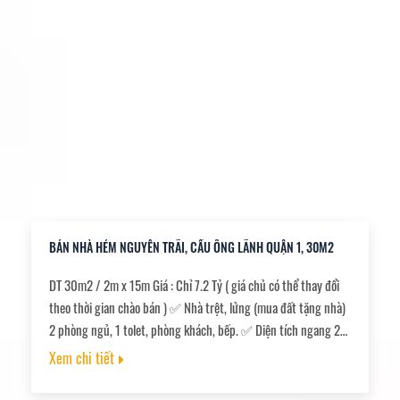
BÁN NHÀ HẺM NGUYỄN TRÃI, CẦU ÔNG LÃNH QUẬN 1, 30M2
DT 30m2 / 2m x 15m Giá : Chỉ 7.2 Tỷ ( giá chủ có thể thay đổi
theo thời gian chào bán ) ✅ Nhà trệt, lửng (mua đất tặng nhà)
2 phòng ngủ, 1 tolet, phòng khách, bếp. ✅ Diện tích ngang 2m
dài 15m ???? Hẻm xe hơi đỗ cửa. ????Sổ hồng riêng, pháp lý
Xem chi tiết
đầy đủ.