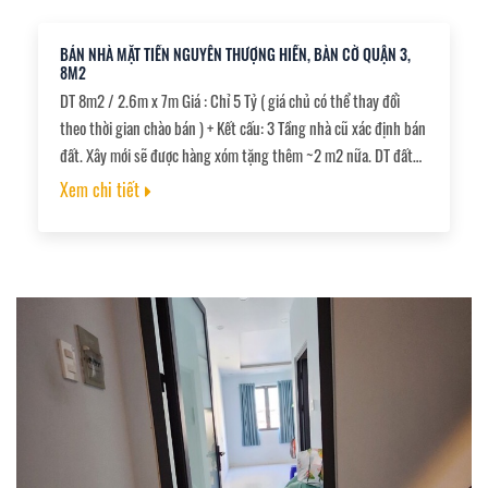
BÁN NHÀ MẶT TIỀN NGUYỄN THƯỢNG HIỀN, BÀN CỜ QUẬN 3,
8M2
DT 8m2 / 2.6m x 7m Giá : Chỉ 5 Tỷ ( giá chủ có thể thay đổi
theo thời gian chào bán ) + Kết cấu: 3 Tầng nhà cũ xác định bán
đất. Xây mới sẽ được hàng xóm tặng thêm ~2 m2 nữa. DT đất
20m2, trên sổ 8m2 do chưa cập nhật hết. + Khu vực: P5 là
Xem chi tiết
phường điểm Q3, đặc thù kinh doanh đỉnh, hiếm nhà bán. Kinh
doanh ăn uống, nail,... cái gì cũng đắt hàng. + Hướng: Tây Nam +
Pháp lý: Chính chủ. Sổ đẹp nở hậu.,