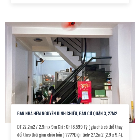
tiện kinh doanh buôn bán. Pháp lý : sổ hồng hoàn công đủ,
BÁN NHÀ HẺM NGUYỄN ĐÌNH CHIỂU, BÀN CỜ QUẬN 3, 27M2
DT 27.2m2 / 2.9m x 9m Giá : Chỉ 8.599 Tỷ ( giá chủ có thể thay
đổi theo thời gian chào bán ) ????Diện tích: 27.2m2 (2.9 x 9.4).