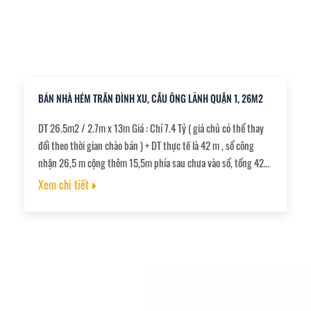
BÁN NHÀ HẺM TRẦN ĐÌNH XU, CẦU ÔNG LÃNH QUẬN 1, 26M2
DT 26.5m2 / 2.7m x 13m Giá : Chỉ 7.4 Tỷ ( giá chủ có thể thay
đổi theo thời gian chào bán ) + DT thực tế là 42 m , sổ công
nhận 26,5 m cộng thêm 15,5m phía sau chưa vào sổ, tổng 42m
. + Kết cấu: Trệt, 2 lầu, 3PN, 3WC, bếp, khách + Pháp lý: sổ nở
Xem chi tiết
hậu hoàn công đầy đủ.