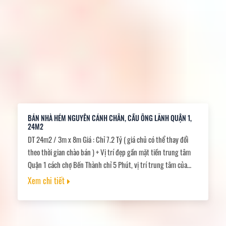
BÁN NHÀ HẺM NGUYỄN CẢNH CHÂN, CẦU ÔNG LÃNH QUẬN 1,
24M2
DT 24m2 / 3m x 8m Giá : Chỉ 7.2 Tỷ ( giá chủ có thể thay đổi
theo thời gian chào bán ) + Vị trí đẹp gần mặt tiền trung tâm
Quận 1 cách chợ Bến Thành chỉ 5 Phút, vị trí trung tâm của
trung tâm, rất nhiều tiện ích bủa vây xung quanh. + Kết cấu: 1
Xem chi tiết
Trệt 1 lửng, 2 lầu, sân thượng. Gồm phòng khách, bếp, tổng
4PN, 5WC, ban công thoáng mát. + Pháp lý chuẩn, sổ ở nhà
vuông A4 cực đẹp, hoàn công đầy đủ, công chứng nhanh.